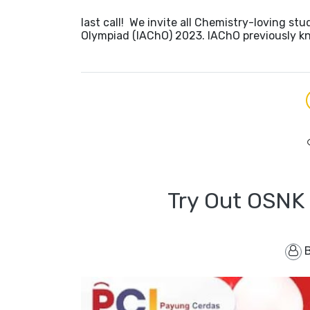
last call! We invite all Chemistry-loving st
Olympiad (IAChO) 2023. IAChO previously 
Try Out OSNK 