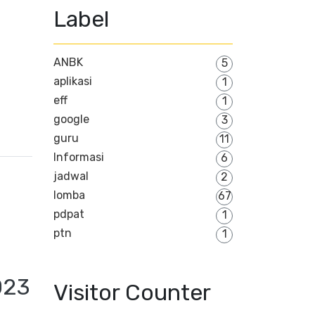
Label
ANBK
5
aplikasi
1
eff
1
google
3
guru
11
Informasi
6
jadwal
2
lomba
67
pdpat
1
ptn
1
023
Visitor Counter