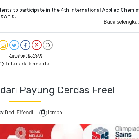
udents to participate in the 4th International Applied Chemis
known a…
Baca selengka
Agustus 18, 2023
Tidak ada komentar.
dari Payung Cerdas Free!
By
Dedi Effendi
lomba