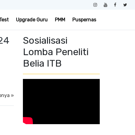
Test
Upgrade Guru
PMM
Puspernas
024
Sosialisasi
Lomba Peneliti
Belia ITB
pnya »