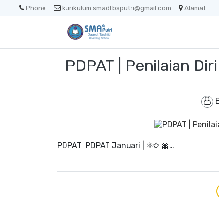
Phone
kurikulum.smadtbsputri@gmail.com
Alamat
PDPAT | Penilaian Dir
PDPAT PDPAT Januari | ⚛✩ 🎀…