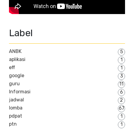
Label
ANBK
5
aplikasi
1
eff
1
google
3
guru
11
Informasi
6
jadwal
2
lomba
67
pdpat
1
ptn
1