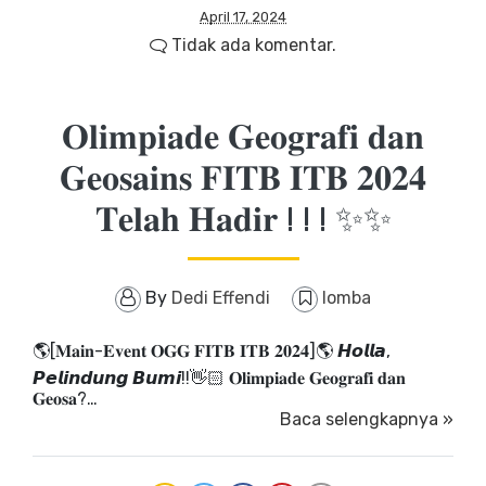
April 17, 2024
Tidak ada komentar.
𝐎𝐥𝐢𝐦𝐩𝐢𝐚𝐝𝐞 𝐆𝐞𝐨𝐠𝐫𝐚𝐟𝐢 𝐝𝐚𝐧
𝐆𝐞𝐨𝐬𝐚𝐢𝐧𝐬 𝐅𝐈𝐓𝐁 𝐈𝐓𝐁 𝟐𝟎𝟐𝟒
𝐓𝐞𝐥𝐚𝐡 𝐇𝐚𝐝𝐢𝐫 ! ! ! ✨✨
By
Dedi Effendi
lomba
🌎[𝐌𝐚𝐢𝐧-𝐄𝐯𝐞𝐧𝐭 𝐎𝐆𝐆 𝐅𝐈𝐓𝐁 𝐈𝐓𝐁 𝟐𝟎𝟐𝟒]🌎 𝙃𝙤𝙡𝙡𝙖,
𝙋𝙚𝙡𝙞𝙣𝙙𝙪𝙣𝙜 𝘽𝙪𝙢𝙞!!👋🏻 𝐎𝐥𝐢𝐦𝐩𝐢𝐚𝐝𝐞 𝐆𝐞𝐨𝐠𝐫𝐚𝐟𝐢 𝐝𝐚𝐧
𝐆𝐞𝐨𝐬𝐚?…
Baca selengkapnya »