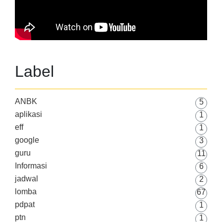
Label
ANBK
5
aplikasi
1
eff
1
google
3
guru
11
Informasi
6
jadwal
2
lomba
67
pdpat
1
ptn
1