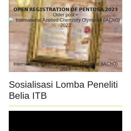
𝗢𝗣𝗘𝗡 𝗥𝗘𝗚𝗜𝗦𝗧𝗥𝗔𝗧𝗜𝗢𝗡 𝗢𝗙 𝗣𝗘𝗡𝗧𝗢𝗦𝗔 𝟮𝟬𝟮𝟯
International Applied Chemistry Olympiad (IAChO)
2023
Sosialisasi Lomba Peneliti
Belia ITB