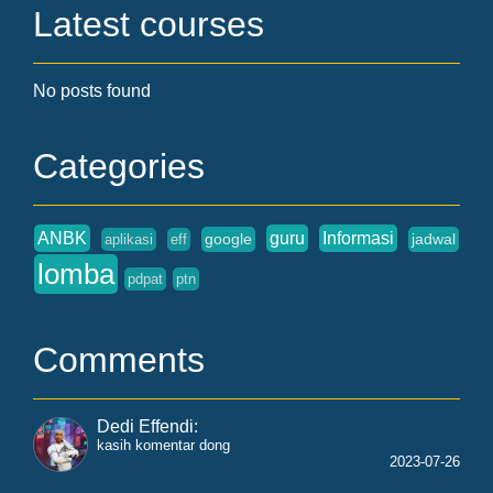
Latest courses
No posts found
Categories
ANBK
guru
Informasi
google
jadwal
aplikasi
eff
lomba
pdpat
ptn
Comments
Dedi Effendi
:
kasih komentar dong
2023-07-26